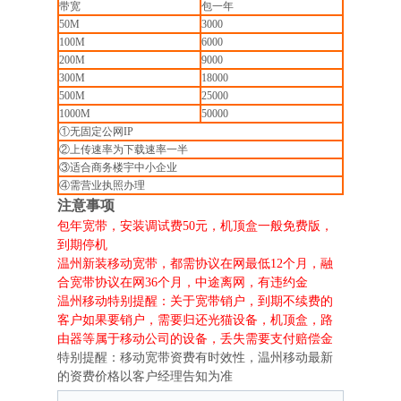
带宽
包一年
50M
3000
100M
6000
200M
9000
300M
18000
500M
25000
1000M
50000
①无固定公网IP
②上传速率为下载速率一半
③适合商务楼宇中小企业
④需营业执照办理
注意事项
包年宽带，安装调试费50元，机顶盒一般免费版，
到期停机
温州新装移动宽带，都需协议在网最低12个月，融
合宽带协议在网36个月，中途离网，有违约金
温州移动特别提醒：关于宽带销户，到期不续费的
客户如果要销户，需要归还光猫设备，机顶盒，路
由器等属于移动公司的设备，丢失需要支付赔偿金
特别提醒：移动宽带资费有时效性，温州移动最新
的资费价格以客户经理告知为准