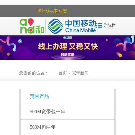
温州移动欢迎您
|
关于我们
8月
资费已更新
导航栏
您当前的位置：
首页
>
宽带新闻
宽带产品
500M宽带包一年
500M包两年