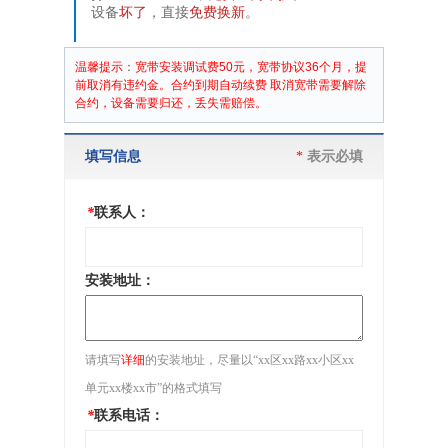
设备
坏了
，直接
免费换新
。
温馨提示
：
宽带安装调试费50元，宽带协议36个月，提
前取消有违约金
。
合约到期自动续费 取消宽带需要解除
合约，设备需要归还，丢失需赔偿。
填写信息
*
表示必填
*
联系人：
安装地址：
请填写
详细
的安装地址，尽量以“xx区xx路xx小区xx
单元xx楼xx市”的格式填写
*
联系电话：